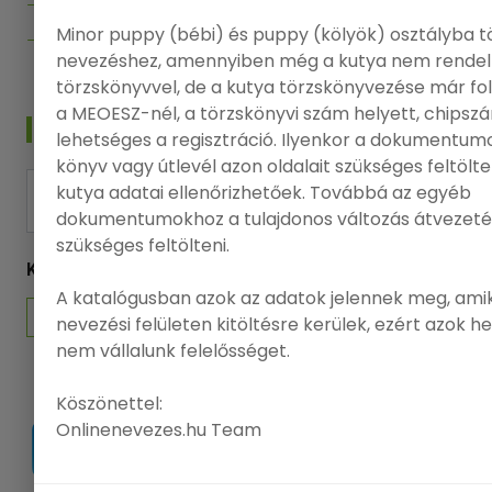
Adatvédelmi politika
Minor puppy (bébi) és puppy (kölyök) osztályba t
Felhasználási feltételek
nevezéshez, amennyiben még a kutya nem rendel
törzskönyvvel, de a kutya törzskönyvezése már f
a MEOESZ-nél, a törzskönyvi szám helyett, chips
HÍRLEVÉL
lehetséges a regisztráció. Ilyenkor a dokumentumo
könyv vagy útlevél azon oldalait szükséges feltölt
kutya adatai ellenőrizhetőek. Továbbá az egyéb
FELIRATKOZÁS
dokumentumokhoz a tulajdonos változás átvezeté
szükséges feltölteni.
KÖVESSEN MINKET
A katalógusban azok az adatok jelennek meg, amik
nevezési felületen kitöltésre kerülek, ezért azok h
nem vállalunk felelősséget.
Köszönettel:
Onlinenevezes.hu Team