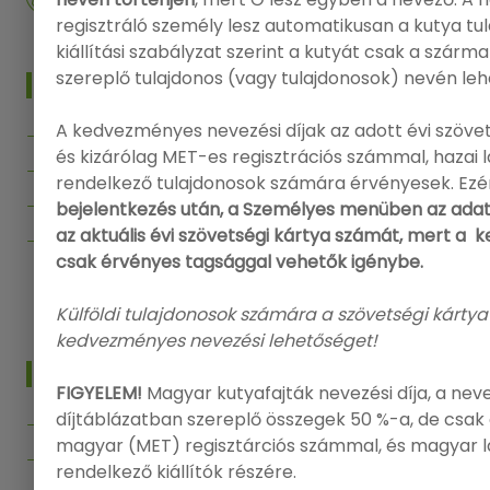
+36 20 573 5726
regisztráló személy lesz automatikusan a kutya tu
kiállítási szabályzat szerint a kutyát csak a szárm
szereplő tulajdonos (vagy tulajdonosok) nevén leh
MENÜ
A kedvezményes nevezési díjak az adott évi szövet
Főoldal
és kizárólag MET-es regisztrációs számmal, hazai
Kiállítások
rendelkező tulajdonosok számára érvényesek. Ezé
Segítség
bejelentkezés után, a Személyes menüben az adat
az aktuális évi szövetségi kártya számát, mert a
Kapcsolat
csak érvényes tagsággal vehetők igénybe.
Vissza az Onlinenevezes.hu-ra
Külföldi tulajdonosok számára a szövetségi kártya
kedvezményes nevezési lehetőséget!
INFO
FIGYELEM!
Magyar kutyafajták nevezési díja, a nev
díjtáblázatban szereplő összegek 50 %-a, de csak 
Bejelentkezés
magyar (MET) regisztárciós számmal, és magyar 
Regisztráció
rendelkező kiállítók részére.