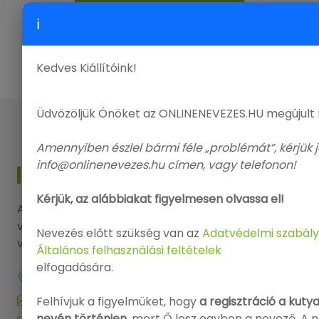
ÖSSZES KIÁLLÍTÁS
ℹ
Kedves Kiállítóink!
Üdvözöljük Önöket az ONLINENEVEZES.HU megújult
Amennyiben észlel bármi féle „problémát”, kérjük j
info@onlinenevezes.hu címen, vagy telefonon!
KAPCSOLAT
Kérjük, az alábbiakat figyelmesen olvassa el!
Amennyiben kérdése, észrevétele lenne, kérjük
vegye fel a kapcsolatot elérhetőségeink
Nevezés előtt szükség van az
Adatvédelmi szabály
valamelyikén.
Általános felhasználási feltételek
elfogadására.
9143 Enese, Dózsa György utca 29.
info@onlinenevezes.hu
Felhívjuk a figyelmüket, hogy
a regisztráció a kuty
nevén történjen
, mert Ő lesz egyben a nevező. A 