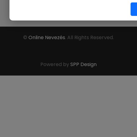
|
Ügyfélszolgálat
|
GY.Í.K.
|
FCI
|
MEOESZ
©
Online Nevezés
. All Rights Reserved.
Powered by
SPP Design