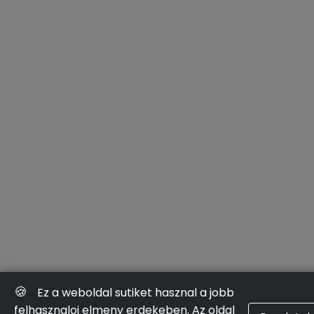
🍪
Ez a weboldal sutiket hasznal a jobb
felhasznaloi elmeny erdekeben. Az oldal